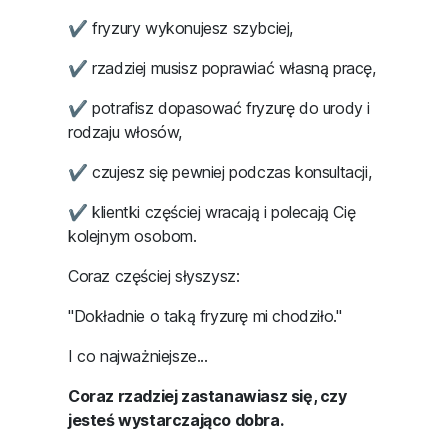
sytuacją.
✔ analizujesz włosy zamiast zgadywać,
✔ wiesz, jak rozwiązać problemy
pojawiające się podczas pracy,
✔ tworzysz własne stylizacje, a nie tylko
odtwarzasz cudze,
✔ rozwijasz się regularnie zamiast robić
wielkie skoki raz na rok.
To przekłada się nie tylko na fryzury.
Zmienia się również Twoja codzienność.
Pracujesz spokojniej.
Masz mniej stresu przed klientkami.
Bierzesz zlecenia, których kiedyś się
bałaś.