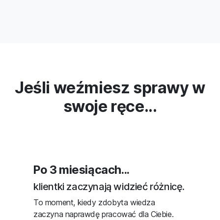
Jeśli weźmiesz sprawy w
swoje ręce...
A po pół roku...
jesteś stylistką, której ufa się od
pierwszego spotkania.
Potrafisz poradzić sobie z niemal każdą