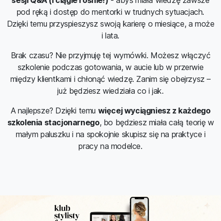
sesji Q&A (i ciągle rośnie!)
- abyś miała wiedzę zawsze
pod ręką i dostęp do mentorki w trudnych sytuacjach.
Dzięki temu przyspieszysz swoją karierę o miesiące, a może
i lata.
Brak czasu? Nie przyjmuję tej wymówki. Możesz włączyć
szkolenie podczas gotowania, w aucie lub w przerwie
między klientkami i chłonąć wiedzę. Zanim się obejrzysz –
już będziesz wiedziała co i jak.
A najlepsze? Dzięki temu
więcej wyciągniesz z każdego
szkolenia stacjonarnego
, bo będziesz miała całą teorię w
małym paluszku i na spokojnie skupisz się na praktyce i
pracy na modelce.