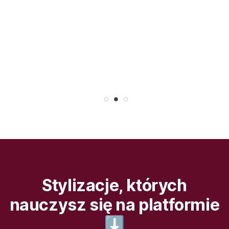
Czujesz, że naprawdę rozwijasz zawód,
który kochasz.
Tylko od Ciebie zależy, czy to się
wydarzy.
Stylizacje, których
nauczysz się na platformie
⬇️