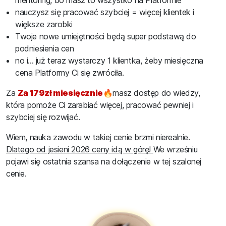
mentoring, bo masz to wszystko na Platformie
nauczysz się pracować szybciej = więcej klientek i
większe zarobki
Twoje nowe umiejętności będą super podstawą do
podniesienia cen
no i... już teraz wystarczy 1 klientka, żeby miesięczna
cena Platformy Ci się zwróciła.
Za
Za 179zł miesięcznie
🔥
masz dostęp do wiedzy,
która pomoże Ci zarabiać więcej, pracować pewniej i
szybciej się rozwijać.
Wiem, nauka zawodu w takiej cenie brzmi nierealnie.
Dlatego od jesieni 2026 ceny idą w górę!
We wrześniu
pojawi się ostatnia szansa na dołączenie w tej szalonej
cenie.