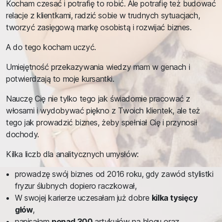
Kocham czesać i potrafię to robić. Ale potrafię też budować
relacje z klientkami, radzić sobie w trudnych sytuacjach,
tworzyć zasięgową markę osobistą i rozwijać biznes.
A do tego kocham uczyć.
Umiejętność przekazywania wiedzy mam w genach i
potwierdzają to moje kursantki.
Nauczę Cię nie tylko tego jak świadomie pracować z
włosami i wydobywać piękno z Twoich klientek, ale też
tego jak prowadzić biznes, żeby spełniał Cię i przynosił
dochody.
Kilka liczb dla analitycznych umysłów:
prowadzę swój biznes od 2016 roku, gdy zawód stylistki
fryzur ślubnych dopiero raczkował,
W swojej karierze uczesałam już dobre
kilka tysięcy
głów
,
napisałam
ponad 300
artykułów na blogu oraz