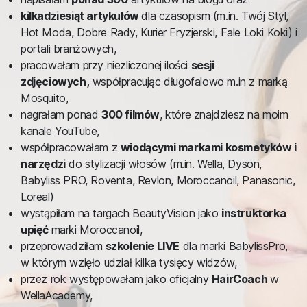
kilkadziesiąt artykułów
dla czasopism (m.in. Twój Styl,
Hot Moda, Dobre Rady, Kurier Fryzjerski, Fale Loki Koki) i
portali branżowych,
pracowałam przy niezliczonej ilości
sesji
zdjęciowych,
współpracując długofalowo m.in z marką
Mosquito,
nagrałam ponad
300 filmów
, które znajdziesz na moim
kanale YouTube,
współpracowałam z
wiodącymi markami kosmetyków i
narzędzi
do stylizacji włosów (m.in. Wella, Dyson,
Babyliss PRO, Roventa, Revlon, Moroccanoil, Panasonic,
Loreal)
wystąpiłam na targach BeautyVision jako
instruktorka
upięć
marki Moroccanoil,
przeprowadziłam
szkolenie LIVE
dla marki BabylissPro,
w którym wzięło udział kilka tysięcy widzów,
przez rok występowałam jako oficjalny
HairCoach
w
WellaAcademy,